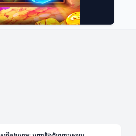
្ត្រថ្មីក្នុងហ្គេម: បញ្ហានិងដំណោះស្រាយ