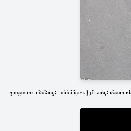
ក្នុងអត្ថបទនេះ យើងនឹងស្វែងយល់អំពីនិន្នាការថ្មីៗ ដែលកំពុងកើតមាននៅក