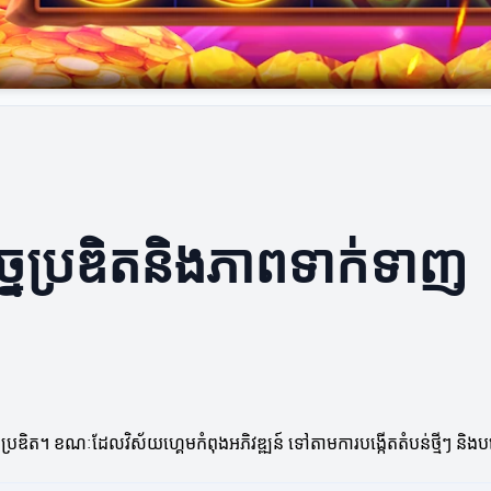
ការច្នៃប្រឌិតនិងភាពទាក់ទាញ
្នៃប្រឌិត។ ខណៈដែលវិស័យហ្គេមកំពុងអភិវឌ្ឍន៍ ទៅតាមការបង្កើតតំបន់ថ្មីៗ និងបច្