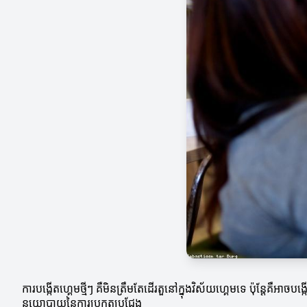
ការបង្កើតហ្គេមថ្មីៗ គឺមិនត្រឹមតែដើរតួនៅក្នុងវិស័យហ្គេមទេ ប៉ុន្តែគ
នយោបាយនៃការប្រកួតប្រជែង