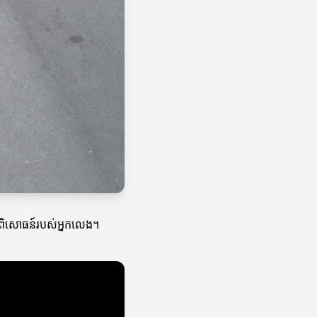
របទពិសោធន៍របស់អ្នកលេង។