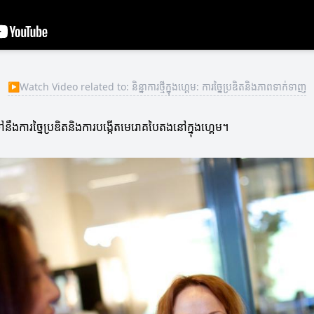
▶
Watch Video related to: និន្នាការថ្មីក្នុងហ្គេម: ការច្នៃប្រឌិតនិងភាពទាក់ទាញ
ទៅនឹងការច្នៃប្រឌិតនិងការបង្កើតមេរោគបៃតងនៅក្នុងហ្គេម។