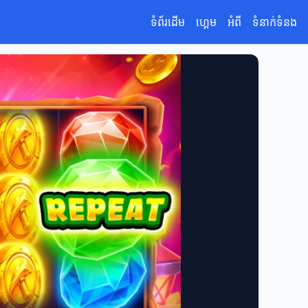
ទំព័រដើម
ហ្គេម
អំពី
ទំនាក់ទំនង