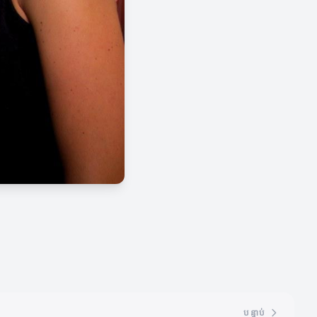
បន្ទាប់