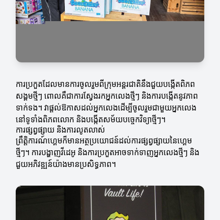
ការប្រកួតដែលមានការចូលរួមពីក្រុមអន្ដរជាតិនឹងជួយបង្កើតពិភព
សង្គមថ្មីៗ ពោលគឺជាការស្វែងរកអ្នកលេងថ្មីៗ និងការបង្កើតនូវភាព
ទាក់ទង។ វាផ្តល់ឱកាសដល់អ្នកលេងដើម្បីចូលរួមជាមួយអ្នកលេង
នៅទូទាំងពិភពលោក និងបង្កើតសម័យបច្ចេកវិទ្យាថ្មីៗ។
ការផ្សព្វផ្សាយ និងការលូតលាស់
ព្រឹត្តិការណ៍ហ្គេមក៏មានអត្ថប្រយោជន៍ដល់ការផ្សព្វផ្សាយនៃហ្គេម
ថ្មីៗ។ ការបង្ហាញវីដេអូ និងការប្រកួតអាចទាក់ទាញអ្នកលេងថ្មីៗ និង
ជួយអភិវឌ្ឍន៍យ៉ាងមានប្រសិទ្ធភាព។