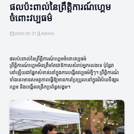
ផលប៉ះពាល់នៃព្រឹត្តិការណ៍ហ្គេម
ចំពោះវប្បធម៌
2026-05-31
Admin
ផលប៉ះពាល់នៃព្រឹត្តិការណ៍ហ្គេមចំពោះវប្បធម៌
ព្រឹត្តិការណ៍ហ្គេមមិនត្រឹមតែជាឱកាសសំរាប់អ្នកលេងទេ ប៉ុន្តែវា
នៅឡើយជាផ្នែកសំខាន់នៅក្នុងការបង្កើតវប្បធម៌ថ្មីៗ។ ព្រឹត្តិការណ៍
ទាំងនេះមានសមត្ថភាពធ្វើឱ្យមានការប្រែប្រួលនៅក្នុងវិស័យទីផ្សារ
ហ្គេម និងបង្កើនពង្រីកប្រព័ន្ធសង្គម។