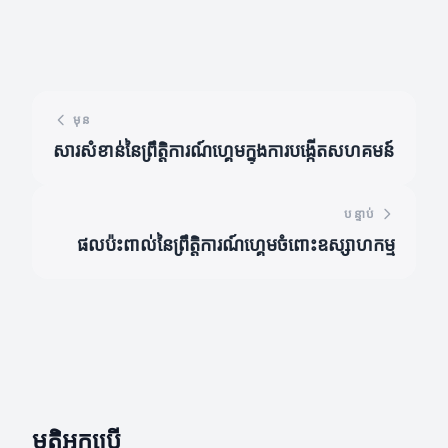
មុន
សារសំខាន់នៃព្រឹត្តិការណ៍ហ្គេមក្នុងការបង្កើតសហគមន៍
បន្ទាប់
ផលប៉ះពាល់នៃព្រឹត្តិការណ៍ហ្គេមចំពោះឧស្សាហកម្ម
មតិអ្នកប្រើ