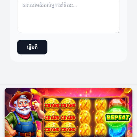
ផ្ញើមតិ