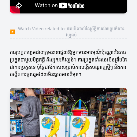
Watch Video related to: ផលប៉ះពាល់នៃព្រឹត្តិការណ៍ហ្គេមចំពោះ
▶
វប្បធម៌
ការប្រកួតហ្គេមរវាងក្រុមនានាផ្តល់ឱ្យអ្នកមានអារម្មណ៍ប៉ុណ្ណោះនៃការ
ប្រកួតជាមួយមិត្តភក្តិ និងអ្នកអភិវឌ្ឍន៍។ ការប្រកួតទាំងនេះមិនត្រឹមតែ
ជាការប្រកួតទេ ប៉ុន្តែជាឪកាសសម្រាប់ការបង្កើតបណ្តាញថ្មីៗ និងការ
បង្កើតការចូលរួមដែលមិនធ្លាប់មានពីមុន។