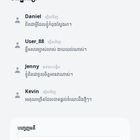
Daniel
ម្សិលមិញ
ពិតជាអ្វីដែលខ្ញុំកំពុងស្វែងរក។
User_88
ម្សិលមិញ
ខ្លឹមសារច្បាស់លាស់ ងាយយល់ណាស់។
Jenny
មុននេះបន្តិច
ខ្ញុំពិតជាចូលចិត្តអានវាណាស់។
Kevin
ម្សិលមិញ
អរគុណច្រើនដែលបានផ្តល់ចំណេះដឹងថ្មីៗ។
បញ្ចេញមតិ