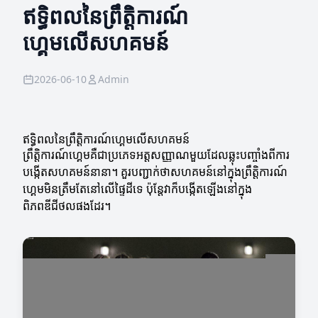
ឥទ្ធិពលនៃព្រឹត្តិការណ៍
ហ្គេមលើសហគមន៍
2026-06-10
Admin
ឥទ្ធិពលនៃព្រឹត្តិការណ៍ហ្គេមលើសហគមន៍
ព្រឹត្តិការណ៍ហ្គេមគឺជាប្រភេទអត្តសញ្ញាណមួយដែលឆ្លុះបញ្ចាំងពីការ
បង្កើតសហគមន៍នានា។ គួរបញ្ជាក់ថាសហគមន៍នៅក្នុងព្រឹត្តិការណ៍
ហ្គេមមិនត្រឹមតែនៅលើផ្ទៃដីទេ ប៉ុន្តែវាក៏បង្កើតឡើងនៅក្នុង
ពិភពឌីជីថលផងដែរ។