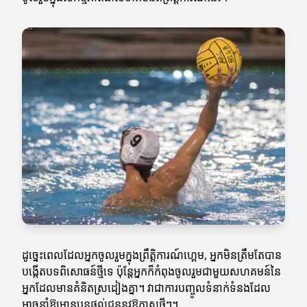
ដូច្នេះពេលដែលអ្នកចូលរួមក្នុងព្រឹត្តិការណ៍ហ្គេម, អ្នកមិនត្រឹមតែបាន
បង្កើតបទពិសោធន៍ថ្មីទេ ប៉ុន្តែអ្នកក៏កំពុងចូលរួមជាមួយសហគមន៍នៃ
អ្នកដែលមានគំនិតស្រដៀងគ្នា។ វាជាការបញ្ចូលទំនាក់ទំនងដែល
អាចនាំឱ្យមានបន្តផ្តល់ជូននូវឱកាសថ្មីៗ។