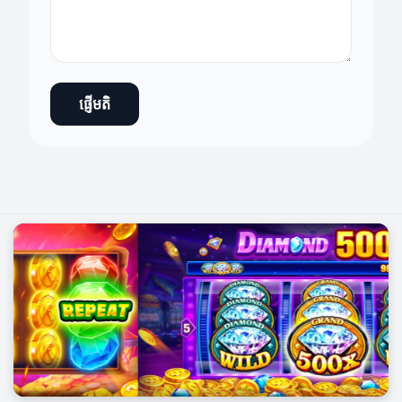
ផ្ញើមតិ