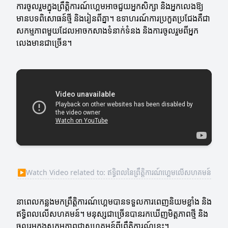
ការចូលរួមក្នុងព្រឹត្តិការណ៍ហ្គេមអាចជួយអ្នកសិក្សា និងអ្នកលេងឱ្យ
មានបទពិសោធន៍ថ្មី និងរៀនពីគ្នា។ ឧទាហរណ៍ការប្រកួតប្រជែងគឺជា
សកម្មភាពមួយដែលអាចកសាងទំនាក់ទំនង និងការចូលរួមពីអ្នក
លេងមានជាច្រើន។
▶
Watch Video related to: ឥទ្ធិពលនៃព្រឹត្តិការណ៍ហ្គេមលើសហគមន៍
នាពេលកន្លងមកព្រឹត្តិការណ៍ហ្គេមបានទទួលការពេញនិយមខ្លាំង និង
ឥទ្ធិពលលើសហគមន៍។ មនុស្សជាច្រើនបានរកឃើញមិត្តភាពថ្មី និង
ចូលរួមក្នុងសកម្មភាពជាសហគមន៍ពីព្រឹត្តិការណ៍នេះ។