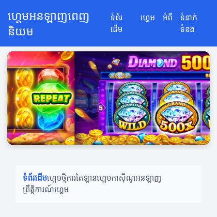
ហ្គេមអនឡាញពេញ
ទំព័រ
ហ្គេម
អំពី
ទំនាក់
និយម
ដើម
ទំនង
ទំព័រដើម
ហ្គេមថ្មី
ការតៃឡានហ្គេម
កាស៊ីណូអនឡាញ
ព្រឹត្តិការណ៍ហ្គេម