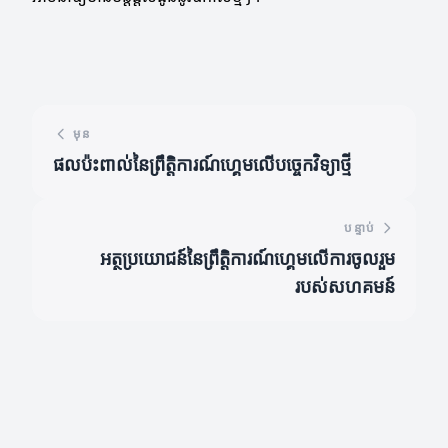
មុន
ផលប៉ះពាល់នៃព្រឹត្តិការណ៍ហ្គេមលើបច្ចេកវិទ្យាថ្មី
បន្ទាប់
អត្ថប្រយោជន៍នៃព្រឹត្តិការណ៍ហ្គេមលើការចូលរួម
របស់សហគមន៍