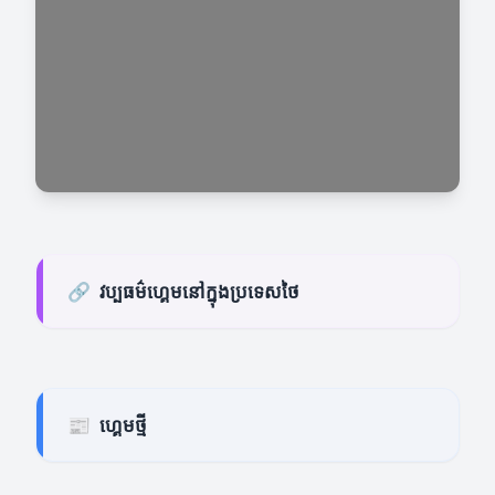
🔗
វប្បធម៌ហ្គេមនៅក្នុងប្រទេសថៃ
📰
ហ្គេមថ្មី