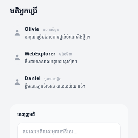
មតិអ្នកប្រើ
Olivia
១០ នាទីមុន
អរគុណច្រើនដែលបានផ្តល់ចំណេះដឹងថ្មីៗ។
WebExplorer
ម្សិលមិញ
នឹងតាមដានរាល់អត្ថបទបន្តទៀត។
Daniel
មុននេះបន្តិច
ខ្លឹមសារច្បាស់លាស់ ងាយយល់ណាស់។
បញ្ចេញមតិ