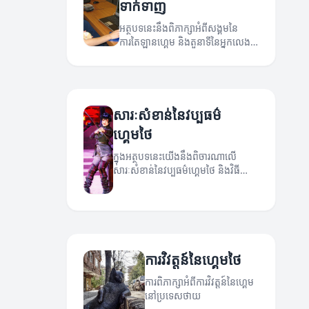
ទាក់ទាញ
អត្ថបទនេះនឹងពិភាក្សាអំពីសង្គមនៃ
ការតៃឡានហ្គេម និងតួនាទីនៃអ្នកលេង
ក្នុងការកសាងសហគមន៍។
សារៈសំខាន់នៃវប្បធម៌
ហ្គេមថៃ
ក្នុងអត្ថបទនេះយើងនឹងពិចារណាលើ
សារៈសំខាន់នៃវប្បធម៌ហ្គេមថៃ និងវិធី
ដែលវាបង្កើតឱ្យមានភាពជាប់ទាក់ទងគ្នា
រវាងអ្នកលេង។
ការវិវត្តន៍នៃហ្គេមថៃ
ការពិភាក្សាអំពីការវិវត្តន៍នៃហ្គេម
នៅប្រទេសថាយ