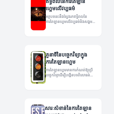
ឥទ្ធិពលនៃការតៃឡាន
ហ្គេមលើវប្បធម៌
អត្ថបទនេះនឹងស្វែងរកឥទ្ធិពលនៃ
ការតៃឡានហ្គេមលើវប្បធម៌និងសង្គម
ក្នុងប្រទេសថៃ។
តួនាទីនៃបច្ចេកវិទ្យាក្នុង
ការតៃឡានហ្គេម
ការតៃឡានហ្គេមមានការកំណត់ឱ្យប្រើ
បច្ចេកវិទ្យាដើម្បីបង្កើនបទពិសោធន៍នៃ
អ្នកលេង។
សារៈសំខាន់នៃការតៃឡាន