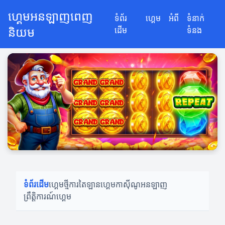
ហ្គេមអនឡាញពេញ
ទំព័រ
ហ្គេម
អំពី
ទំនាក់
និយម
ដើម
ទំនង
ទំព័រដើម
ហ្គេមថ្មី
ការតៃឡានហ្គេម
កាស៊ីណូអនឡាញ
ព្រឹត្តិការណ៍ហ្គេម